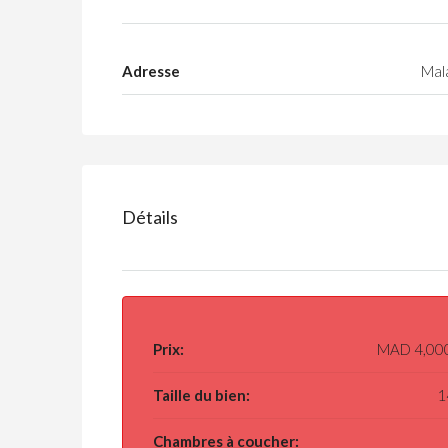
Adresse
Mal
Détails
Prix:
MAD 4,00
Taille du bien:
1
Chambres à coucher: