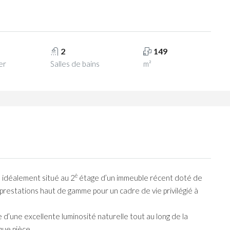
2
149
er
Salles de bains
m²
è
 idéalement situé au 2
étage d’un immeuble récent doté de
prestations haut de gamme pour un cadre de vie privilégié à
 d’une excellente luminosité naturelle tout au long de la
que pièce.