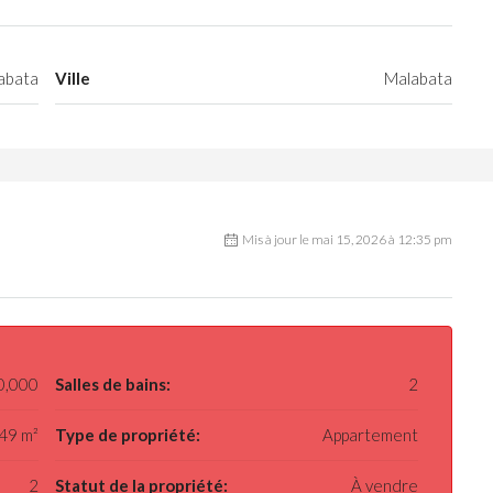
abata
Ville
Malabata
Mis à jour le mai 15, 2026 à 12:35 pm
0,000
Salles de bains:
2
49 m²
Type de propriété:
Appartement
2
Statut de la propriété:
À vendre