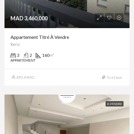
MAD 3,460,000
Appartement Titré À Vendre
Iberia
3
2
160
m²
APPARTEMENT
ATG IMMO
il y a1 jour
À VENDRE