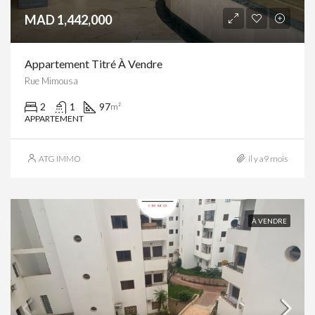
MAD 1,442,000
Appartement Titré À Vendre
Rue Mimousa
2
1
97
m²
APPARTEMENT
ATG IMMO
il y a9 mois
À VENDRE