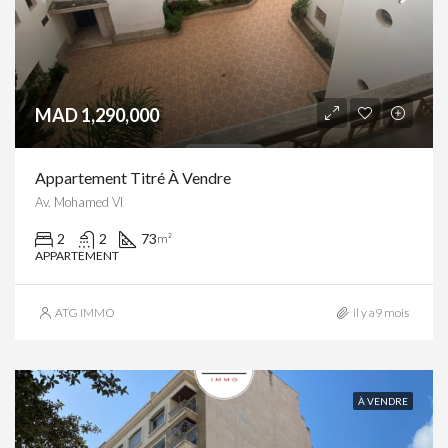
MAD 1,290,000
Appartement Titré À Vendre
Av. Mohamed VI
2
2
73
m²
APPARTEMENT
ATG IMMO
il y a9 mois
À VENDRE