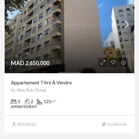
MAD 2,650,000
Appartement Titré À Vendre
Av. Abou Bakr Errazi
3
2
121
m²
APPARTEMENT
ATG IMMO
il y a10 mois