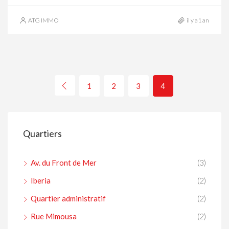
ATG IMMO
il y a1 an
1
2
3
4
Quartiers
Av. du Front de Mer
(3)
Iberia
(2)
Quartier administratif
(2)
Rue Mimousa
(2)