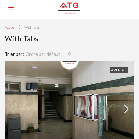
Accueil
With Tabs
With Tabs
Trier par:
Ordre par défaut
À VENDRE